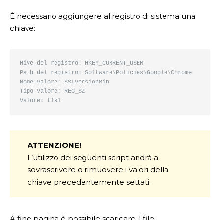
È necessario aggiungere al registro di sistema una
chiave:
Hive del registro: HKEY_CURRENT_USER

Path del registro: Software\Policies\Google\Chrome

Nome valore: SSLVersionMin

Tipo valore: REG_SZ

Valore: tls1
ATTENZIONE!
L’utilizzo dei seguenti script andrà a
sovrascrivere o rimuovere i valori della
chiave precedentemente settati.
A fine pagina è possibile scaricare il file