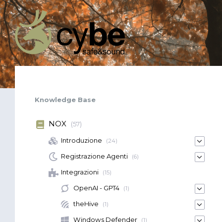
Knowledge Base
NOX
(57)
Introduzione
(24)
Registrazione Agenti
(6)
Integrazioni
(15)
OpenAI - GPT4
(1)
theHive
(1)
Windows Defender
(1)