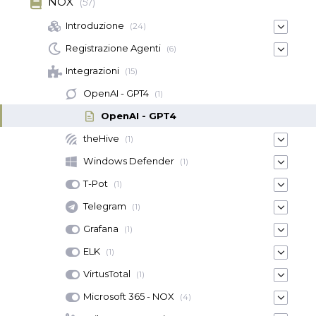
NOX
(57)
Introduzione
(24)
Registrazione Agenti
(6)
Integrazioni
(15)
OpenAI - GPT4
(1)
OpenAI - GPT4
theHive
(1)
Windows Defender
(1)
T-Pot
(1)
Telegram
(1)
Grafana
(1)
ELK
(1)
VirtusTotal
(1)
Microsoft 365 - NOX
(4)